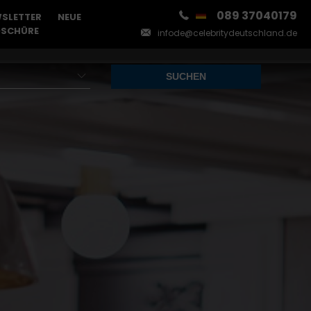
089 37040179
SLETTER
NEUE
SCHÜRE
infode@celebritydeutschland.de