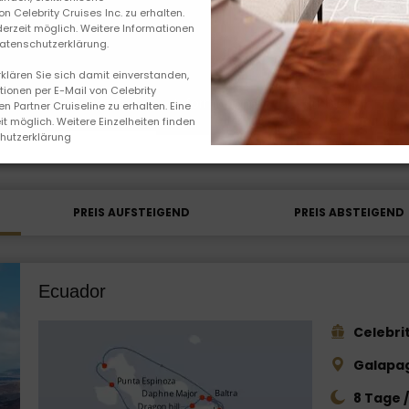
 Celebrity Cruises Inc. zu erhalten.
derzeit möglich. Weitere Informationen
Datenschutzerklärung.
rklären Sie sich damit einverstanden,
ionen per E-Mail von Celebrity
Kreuzfahrten
Informationen
Kabinen
en Partner Cruiseline zu erhalten. Eine
t möglich. Weitere Einzelheiten finden
chutzerklärung
PREIS AUFSTEIGEND
PREIS ABSTEIGEND
Ecuador
Celebrit
Galapag
8 Tage 