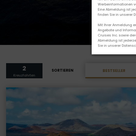
Werbeinformationen von
Eine Abmeldung ist je
finden Sie in unserer 
Mit Ihrer Anmeldung e
Angebote und Informat
Cruises Inc. sowie der
Abmeldung ist jederzei
Sie in unserer Datens
2
SORTIEREN
BESTSELLER
Kreuzfahrten