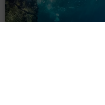
Zurück
Ce
Kreuzfahrten Celebrity cruises
Schiffe
Vor dem Einsteigen
Üb
Online-Check-in
Reisedokumente
Sicherheit an Bord
Vor dem Boarding