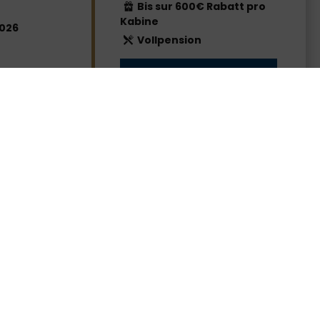
Bis sur 600€ Rabatt pro
Kabine
026
Vollpension
ANGEBOTE ANZEIGEN
lgemeine Geschäftsbedingungen (T&Cs):
Richtlinie für Pauschalreisen
Cookies-Richtlinie
Datenschutz
Passagierrechte