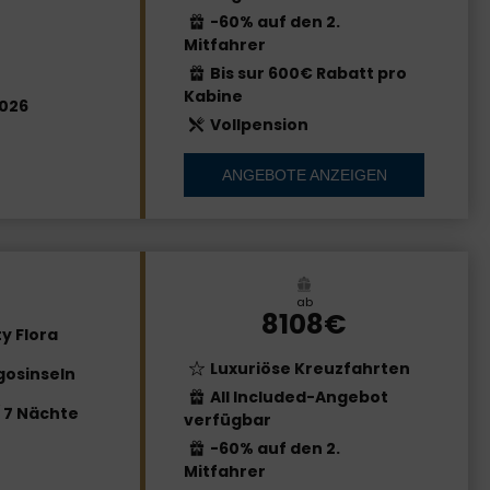
-60% auf den 2.
Mitfahrer
Bis sur 600€ Rabatt pro
Kabine
026
Vollpension
ANGEBOTE ANZEIGEN
ab
8108€
y Flora
Luxuriöse Kreuzfahrten
osinseln
All Included-Angebot
/ 7 Nächte
verfügbar
-60% auf den 2.
Mitfahrer