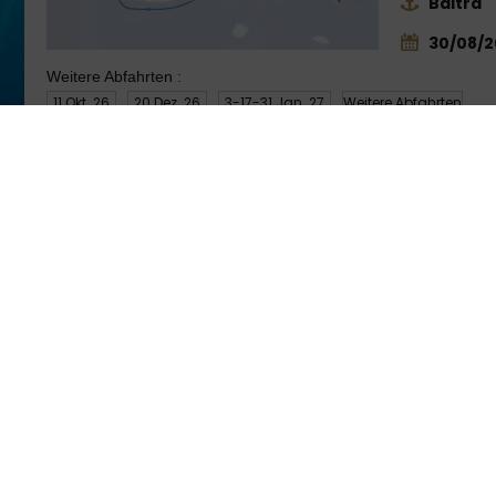
Baltra
30/08/2
Weitere Abfahrten :
11 Okt. 26
20 Dez. 26
3-17-31 Jan. 27
Weitere Abfahrten
lebrity Flora
er Celebrity Cruises
Al
Über Celebrity Cruises
Umweltmanagement
Amerikanische Unternehmenswebsite
Seitenübersicht