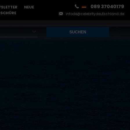
089 37040179
SLETTER
NEUE
SCHÜRE
infode@celebritydeutschland.de