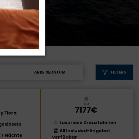
ABREISEDATUM
FILTERN
ab
7177€
y Flora
Luxuriöse Kreuzfahrten
osinseln
All Included-Angebot
/ 7 Nächte
verfügbar