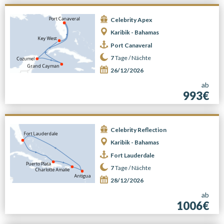
Celebrity Apex
Karibik - Bahamas
Port Canaveral
7
Tage /
Nächte
26/12/2026
ab
993€
Celebrity Reflection
Karibik - Bahamas
Fort Lauderdale
7
Tage /
Nächte
28/12/2026
ab
1006€