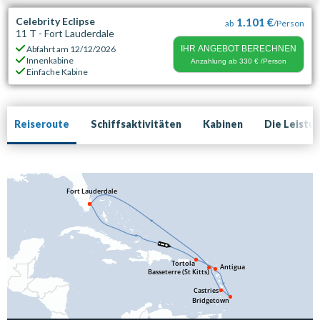
Celebrity Eclipse
1.101 €
ab
/Person
11 T - Fort Lauderdale
Abfahrt am
12/12/2026
IHR ANGEBOT BERECHNEN
Innenkabine
Anzahlung ab
330 €
/Person
Einfache Kabine
Reiseroute
Schiffsaktivitäten
Kabinen
Die Leistu