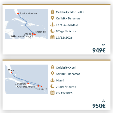
Celebrity Silhouette
Karibik - Bahamas
Fort Lauderdale
8
Tage /
Nächte
19/12/2026
ab
949€
Celebrity Xcel
Karibik - Bahamas
Miami
7
Tage /
Nächte
20/12/2026
ab
950€