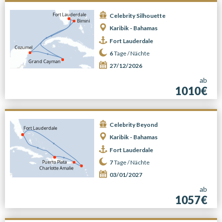
Celebrity Silhouette
Karibik - Bahamas
Fort Lauderdale
6
Tage /
Nächte
27/12/2026
ab
1010€
Celebrity Beyond
Karibik - Bahamas
Fort Lauderdale
7
Tage /
Nächte
03/01/2027
ab
1057€