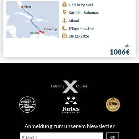
Celebrity Xcel
Karibik - Bahamas
Miami
8
Tage /
Nächte
28/11/2026
ab
1086€
Anmeldung zum unserem Newsletter
OK