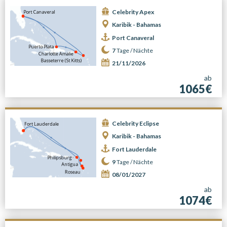
Celebrity Apex
Karibik - Bahamas
Port Canaveral
7
Tage /
Nächte
21/11/2026
ab
1065€
Celebrity Eclipse
Karibik - Bahamas
Fort Lauderdale
9
Tage /
Nächte
08/01/2027
ab
1074€