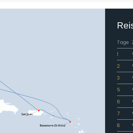
Rei
Tage
1
2
3
5
6
7
8