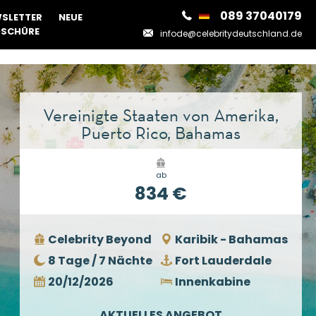
089 37040179
SLETTER
NEUE
SCHÜRE
infode@celebritydeutschland.de
Vereinigte Staaten von Amerika,
Puerto Rico, Bahamas
ab
834 €
Celebrity Beyond
Karibik - Bahamas
8 Tage / 7 Nächte
Fort Lauderdale
20/12/2026
Innenkabine
AKTUELLES ANGEBOT