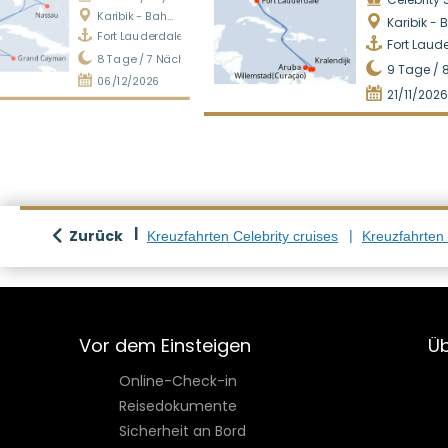
Karibik - Bahamas
Karibik - Bah
Fort Lauderdale
Fort Laud
8
Tage /
7
Nächte
9
Tage /
06/12/2026
21/11/2026
Zurück
Kreuzfahrten Celebrity cruises
Kreuzfahrten
Vor dem Einsteigen
Üb
Online-Check-in
Reisedokumente
Sicherheit an Bord