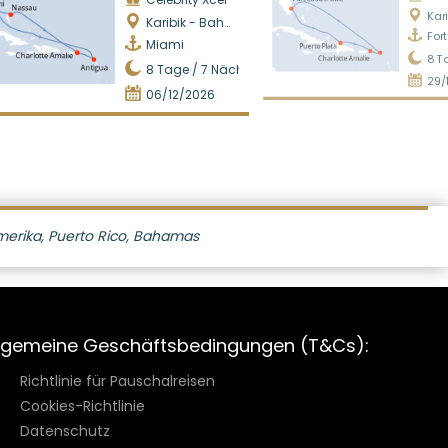
Karib
Karibik - Bahamas
For
Miami
8
T
8
Tage /
7
Nächte
29/
06/12/2026
merika, Puerto Rico, Bahamas
lgemeine Geschäftsbedingungen (T&Cs):
Richtlinie für Pauschalreisen
Cookies-Richtlinie
Datenschutz