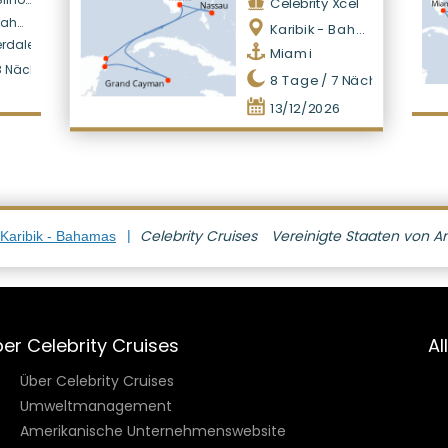
Celebrity Xcel
amas
Karibik - Bahamas
erdale
Miami
8
Nächte
8
Tage /
7
Nächte
13/12/2026
Celebrity Cruises
Vereinigte Staaten von A
 Karibik - Bahamas
er Celebrity Cruises
Al
Über Celebrity Cruises
Umweltmanagement
Amerikanische Unternehmenswebsite