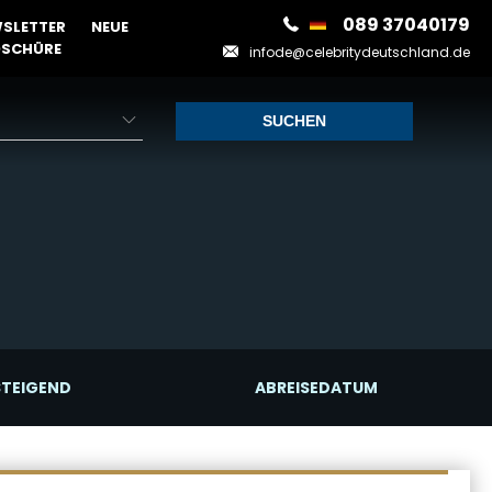
089 37040179
SLETTER
NEUE
SCHÜRE
infode@celebritydeutschland.de
STEIGEND
ABREISEDATUM