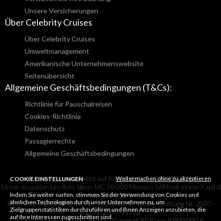
Unsere Versicherungen
Über Celebrity Cruises
Über Celebrity Cruises
Umweltmanagement
Amerikanische Unternehmenswebsite
Seitenübersicht
Allgemeine Geschäftsbedingungen (T&Cs):
Richtlinie für Pauschalreisen
Cookies-Richtlinie
Datenschutz
Passagierrechte
Allgemeine Geschäftsbedingungen
Reisebüro spezialisiert auf Kreuzfahrten - CRUISELINE
Weitermachen ohne zu akzeptieren
COOKIE EINSTELLUNGEN
16 rue du gabian Les flots bleus MC 98 000 Monaco SAM mit einem Kapital
Indem Sie weiter surfen, stimmen Sie der Verwendung von Cookies und
von 150 000 €
ähnlichen Technologien durch unser Unternehmen zu, um
RCI-Nr.: 05S04380- IATA-Nr.: 202 465 05 - CCIN-Quittung Nr. 2007-
Zielgruppenstatistiken durchzuführen und Ihnen Anzeigen anzubieten, die
01231/2007-01232
auf Ihre Interessen zugeschnitten sind.
USt-IdNr.: FR. 44 0000 70 465 - Generali RCP von 9.000.000 €