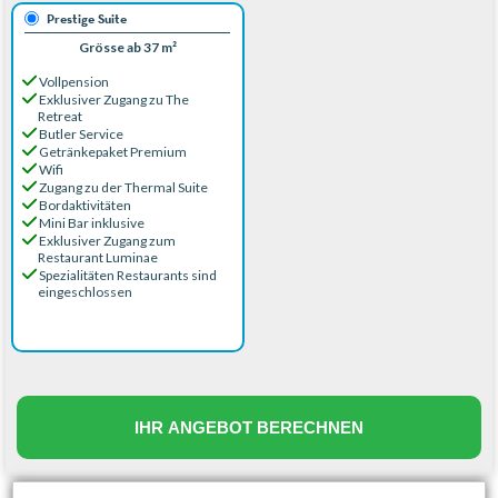
Prestige Suite
Grösse ab 37 m²
Vollpension
Exklusiver Zugang zu The
Retreat
Butler Service
Getränkepaket Premium
Wifi
Zugang zu der Thermal Suite
Bordaktivitäten
Mini Bar inklusive
Exklusiver Zugang zum
Restaurant Luminae
Spezialitäten Restaurants sind
eingeschlossen
IHR ANGEBOT BERECHNEN