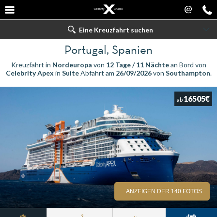
@
Eine Kreuzfahrt suchen
Portugal, Spanien
Kreuzfahrt in
Nordeuropa
von
12 Tage / 11 Nächte
an Bord von
Celebrity Apex
in
Suite
Abfahrt am
26/09/2026
von
Southampton
.
16505€
ab
ANZEIGEN DER 140 FOTOS