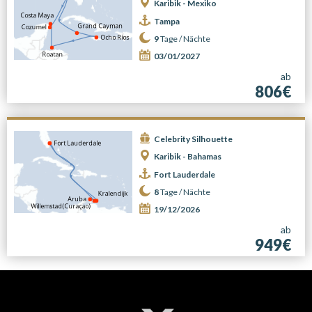
Karibik - Mexiko
Tampa
9
Tage /
Nächte
03/01/2027
ab
806€
Celebrity Silhouette
Karibik - Bahamas
Fort Lauderdale
8
Tage /
Nächte
19/12/2026
ab
949€