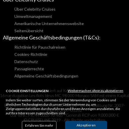
Über Celebrity Cruises
Umweltmanagement
Amerikanische Unternehmenswebsite
Seitenübersicht
Allgemeine Geschäftsbedingungen (T&Cs):
Richtlinie für Pauschalreisen
Cookies-Richtlinie
Datenschutz
Passagierrechte
Allgemeine Geschäftsbedingungen
Reisebüro spezialisiert auf Kreuzfahrten - CRUISELINE
Weitermachen ohne zu akzeptieren
COOKIE EINSTELLUNGEN
16 rue du gabian Les flots bleus MC 98 000 Monaco SAM mit einem Kapital
Indem Sie weiter surfen, stimmen Sie der Verwendung von Cookies und
von 150 000 €
ähnlichen Technologien durch unser Unternehmen zu, um
RCI-Nr.: 05S04380- IATA-Nr.: 202 465 05 - CCIN-Quittung Nr. 2007-
Zielgruppenstatistiken durchzuführen und Ihnen Anzeigen anzubieten, die
01231/2007-01232
auf Ihre Interessen zugeschnitten sind.
USt-IdNr.: FR. 44 0000 70 465 - Generali RCP von 9.000.000 €
© CRUISELINE 2019 - Alle Rechte vorbehalten
Akzeptieren
Erfahren Sie mehr