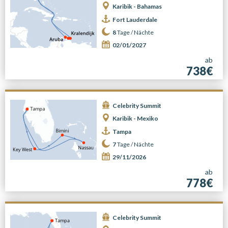
Karibik - Bahamas
Fort Lauderdale
8
Tage /
Nächte
02/01/2027
ab
738€
Celebrity Summit
Karibik - Mexiko
Tampa
7
Tage /
Nächte
29/11/2026
ab
778€
Celebrity Summit