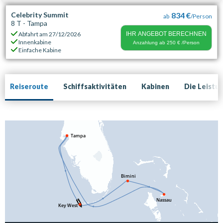
Celebrity Summit
834 €
ab
/Person
8 T - Tampa
Abfahrt am
27/12/2026
IHR ANGEBOT BERECHNEN
Innenkabine
Anzahlung ab
250 €
/Person
Einfache Kabine
Reiseroute
Schiffsaktivitäten
Kabinen
Die Leistu