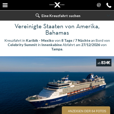
@
Eine Kreuzfahrt suchen
Vereinigte Staaten von Amerika,
Bahamas
Kreuzfahrt in
Karibik - Mexiko
von
8 Tage / 7 Nächte
an Bord von
Celebrity Summit
in
Innenkabine
Abfahrt am
27/12/2026
von
Tampa
.
834€
ab
ANZEIGEN DER 64 FOTOS