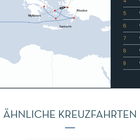
4
5
6
7
8
9
ÄHNLICHE KREUZFAHRTEN