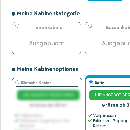
Meine Kabinenkategorie
Innenkabine
Aussenkab
Ausgebucht
Ausgebu
Meine Kabinenoptionen
Einfache Kabine
Suite
IHR ANGEBOT BERECHNEN
IHR ANGEBOT BE
Grösse ab 36 m²
Grösse ab 3
Vollpension
Vollpension
Exklusiver Zugang zu The
Exklusiver Zugang
Retreat
Retreat