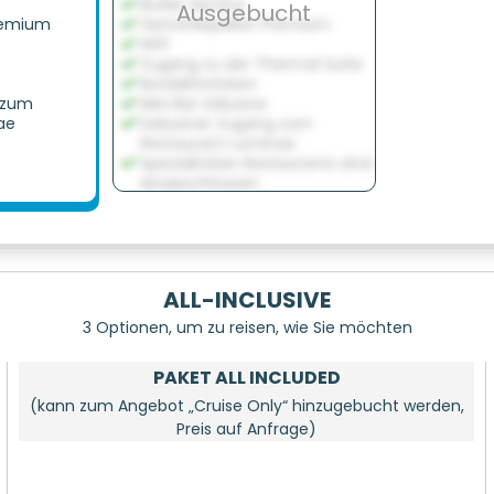
Butler Service
Ausgebucht
remium
Getränkepaket Premium
Wifi
Zugang zu der Thermal Suite
Bordaktivitäten
 zum
Mini Bar inklusive
ae
Exklusiver Zugang zum
Restaurant Luminae
Spezialitäten Restaurants sind
eingeschlossen
ALL-INCLUSIVE
3 Optionen, um zu reisen, wie Sie möchten
PAKET ALL INCLUDED
(kann zum Angebot „Cruise Only“ hinzugebucht werden,
Preis auf Anfrage)