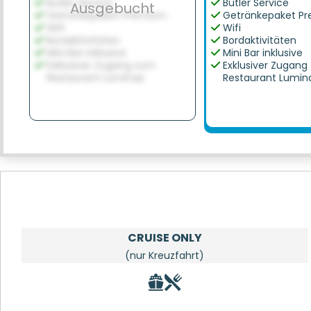
Butler Service
Butler Service
Ausgebucht
Getränkepaket Premium
Getränkepaket P
Wifi
Wifi
Bordaktivitäten
Bordaktivitäten
Mini Bar inklusive
Mini Bar inklusive
Exklusiver Zugang zum
Exklusiver Zugang
Restaurant Luminae
Restaurant Lumin
CRUISE ONLY
(nur Kreuzfahrt)