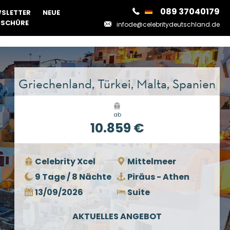
089 37040179
SLETTER
NEUE
SCHÜRE
infode@celebritydeutschland.de
Griechenland, Türkei, Malta, Spanien
ab
10.859 €
Celebrity Xcel
Mittelmeer
9 Tage / 8 Nächte
Piräus - Athen
13/09/2026
Suite
AKTUELLES ANGEBOT