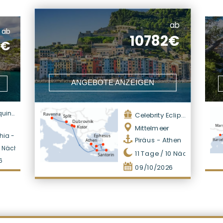
ab
ab
10782€
9€
ANGEBOTE ANZEIGEN
uinox
Celebrity Eclipse
Mittelmeer
chia - Rom
Piräus - Athen
9
Nächte
11
Tage /
10
Nächte
6
09/10/2026