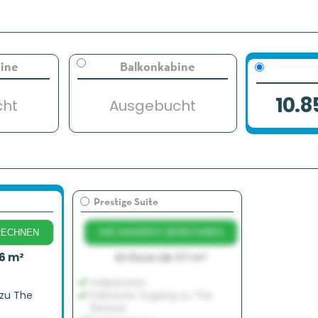
ine
Balkonkabine
10.8
cht
Ausgebucht
Prestige Suite
RECHNEN
IHR ANGEBOT BERECHNEN
6 m²
Grösse ab 37 m²
Vollpension
 zu The
Exklusiver Zugang zu The
Retreat