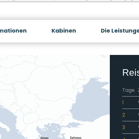
rmationen
Kabinen
Die Leistung
Rei
Tage
1
2
3