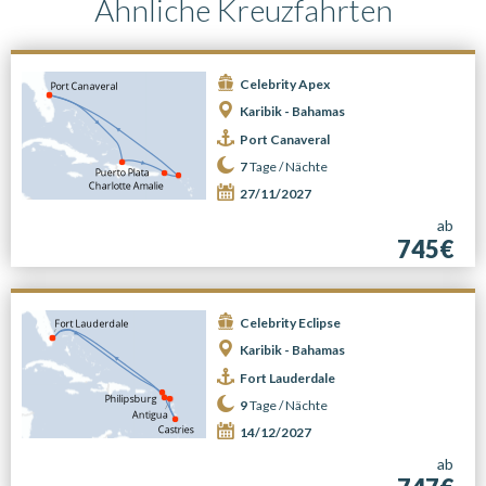
Ähnliche Kreuzfahrten
Celebrity Apex
Karibik - Bahamas
Port Canaveral
7
Tage /
Nächte
27/11/2027
ab
745€
Celebrity Eclipse
Karibik - Bahamas
Fort Lauderdale
9
Tage /
Nächte
14/12/2027
ab