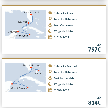
Celebrity Apex
Karibik - Bahamas
Port Canaveral
7
Tage /
Nächte
04/12/2027
ab
797€
Celebrity Beyond
Karibik - Bahamas
Fort Lauderdale
6
Tage /
Nächte
02/01/2028
ab
814€