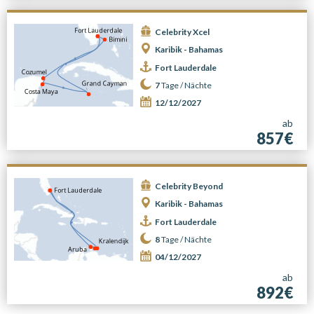
Celebrity Xcel
Karibik - Bahamas
Fort Lauderdale
7
Tage /
Nächte
12/12/2027
ab
857€
Celebrity Beyond
Karibik - Bahamas
Fort Lauderdale
8
Tage /
Nächte
04/12/2027
ab
892€