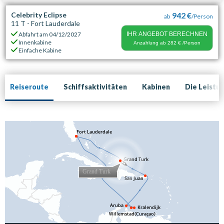
Celebrity Eclipse
942 €
ab
/Person
11 T - Fort Lauderdale
Abfahrt am
04/12/2027
IHR ANGEBOT BERECHNEN
Innenkabine
Anzahlung ab
282 €
/Person
Einfache Kabine
Reiseroute
Schiffsaktivitäten
Kabinen
Die Leistu