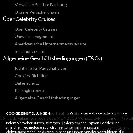
Verwalten Sie Ihre Buchung
Unsere Versicherungen
Über Celebrity Cruises
Über Celebrity Cruises
Umweltmanagement
Amerikanische Unternehmenswebsite
Seitenübersicht
Allgemeine Geschäftsbedingungen (T&Cs):
Richtlinie für Pauschalreisen
Cookies-Richtlinie
Datenschutz
Passagierrechte
Allgemeine Geschäftsbedingungen
Reisebüro spezialisiert auf Kreuzfahrten - CRUISELINE
Weitermachen ohne zu akzeptieren
COOKIE EINSTELLUNGEN
16 rue du gabian Les flots bleus MC 98 000 Monaco SAM mit einem Kapital
Indem Sie weiter surfen, stimmen Sie der Verwendung von Cookies und
von 150 000 €
ähnlichen Technologien durch unser Unternehmen zu, um
RCI-Nr.: 05S04380- IATA-Nr.: 202 465 05 - CCIN-Quittung Nr. 2007-
Zielgruppenstatistiken durchzuführen und Ihnen Anzeigen anzubieten, die