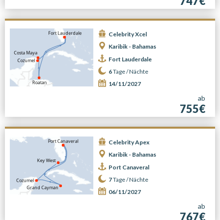
747€
Celebrity Xcel
Karibik - Bahamas
Fort Lauderdale
6
Tage /
Nächte
14/11/2027
ab
755€
Celebrity Apex
Karibik - Bahamas
Port Canaveral
7
Tage /
Nächte
06/11/2027
ab
767€