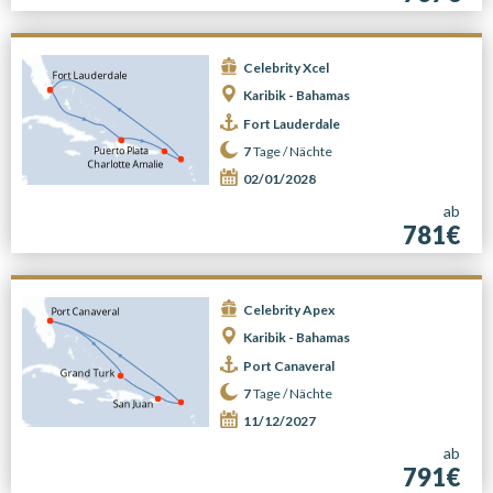
Celebrity Xcel
Karibik - Bahamas
Fort Lauderdale
7
Tage /
Nächte
02/01/2028
ab
781€
Celebrity Apex
Karibik - Bahamas
Port Canaveral
7
Tage /
Nächte
11/12/2027
ab
791€