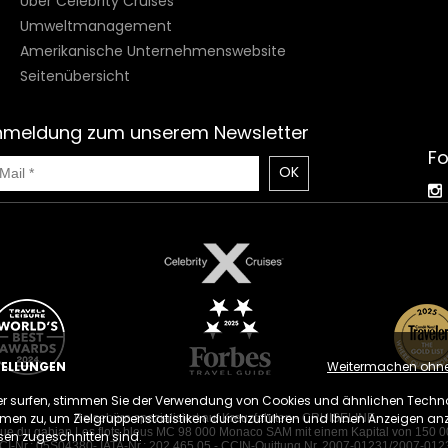
Über Celebrity Cruises
Umweltmanagement
Amerikanische Unternehmenswebsite
Seitenübersicht
nmeldung zum unserem Newsletter
Fo
OK
TELLUNGEN
Weitermachen ohne 
er surfen, stimmen Sie der Verwendung von Cookies und ähnlichen Techn
men zu, um Zielgruppenstatistiken durchzuführen und Ihnen Anzeigen anz
Reisebüro spezialisiert auf Kreuzfahrten - CRUISELINE
rue du gabian Les flots bleus MC 98 000 Monaco SAM mit einem Kapital von 150 0
ssen zugeschnitten sind.
CI-Nr.: 05S04380- IATA-Nr.: 202 465 05 - CCIN-Quittung Nr. 2007-01231/2007-012