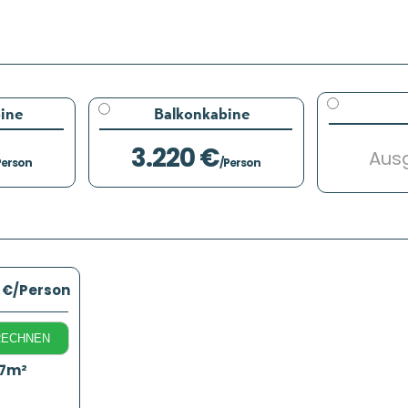
ine
Balkonkabine
3.220 €
Aus
Person
/Person
 €
/Person
RECHNEN
17m²