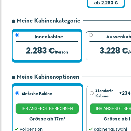
ab
2.283 €
Meine Kabinenkategorie
Innenkabine
Aussenkab
2.283 €
3.228 €
/Person
/
Meine Kabinenoptionen
Standart-
+234
Einfache Kabine
Kabine
IHR ANGEBOT BERECHNEN
IHR ANGEBOT BE
Grösse ab 17m²
Grösse ab 
Vollpension
Kabinenauswahl