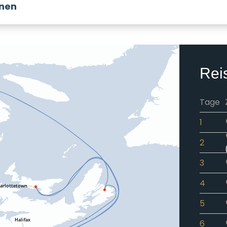
onen
Rei
Tage
1
2
3
4
5
6