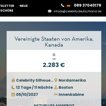
089 37040179
SLETTER
NEUE
SCHÜRE
infode@celebritydeutschland.de
Vereinigte Staaten von Amerika,
Kanada
ab
2.283 €
Celebrity Silhouette
Nordamerika
12 Tage / 11 Nächte
Boston
05/10/2027
Innenkabine
AKTUELLES ANGEBOT