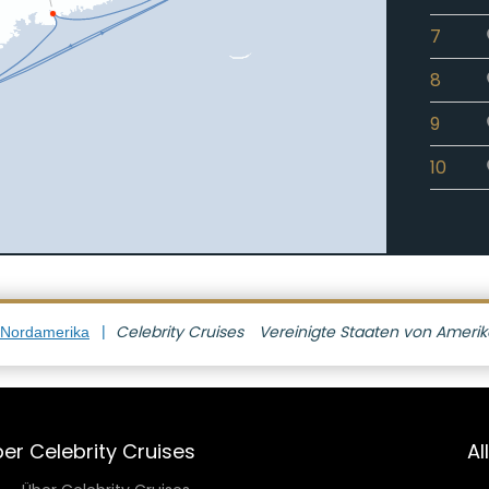
7
8
9
10
11
12
Celebrity Cruises
Vereinigte Staaten von Ameri
 Nordamerika
er Celebrity Cruises
Al