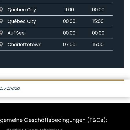
Québec City
11:00
00:00
Québec City
00:00
15:00
Auf See
00:00
00:00
Charlottetown
07:00
15:00
Auf See
00:00
00:00
Boston
07:00
00:00
ka, Kanada
lgemeine Geschäftsbedingungen (T&Cs):