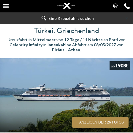
@
Eine Kreuzfahrt suchen
Türkei, Griechenland
Kreuzfahrt in
Mittelmeer
von
12 Tage / 11 Nächte
an Bord von
Celebrity Infinity
in
Innenkabine
Abfahrt am
03/05/2027
von
Piräus - Athen
.
1908€
ab
ANZEIGEN DER 26 FOTOS