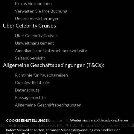
Extras hinzubuchen
Verwalten Sie Ihre Buchung
Unsere Versicherungen
Über Celebrity Cruises
Über Celebrity Cruises
Umweltmanagement
Amerikanische Unternehmenswebsite
Seitenübersicht
Allgemeine Geschäftsbedingungen (T&Cs):
Richtlinie für Pauschalreisen
Cookies-Richtlinie
Datenschutz
Passagierrechte
Allgemeine Geschäftsbedingungen
Reisebüro spezialisiert auf Kreuzfahrten - CRUISELINE
Weitermachen ohne zu akzeptieren
COOKIE EINSTELLUNGEN
16 rue du gabian Les flots bleus MC 98 000 Monaco SAM mit einem Kapital
Indem Sie weiter surfen, stimmen Sie der Verwendung von Cookies und
von 150 000 €