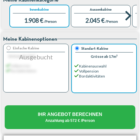
Innenkabine
Aussenkabine
1.908 €
2.045 €
/Person
/Person
Meine Kabinenoptionen
Einfache Kabine
Standart-Kabine
Ausgebucht
Grösse ab 17m²
Grösse ab 17m²
Vollpension
Kabinenauswahl
Bordaktivitäten
Vollpension
Bordaktivitäten
IHR ANGEBOT BERECHNEN
Anzahlung ab
572 €
/Person