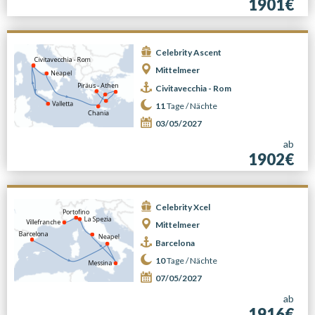
1901€
Celebrity Ascent
Mittelmeer
Civitavecchia - Rom
11
Tage /
Nächte
03/05/2027
ab
1902€
Celebrity Xcel
Mittelmeer
Barcelona
10
Tage /
Nächte
07/05/2027
ab
1916€