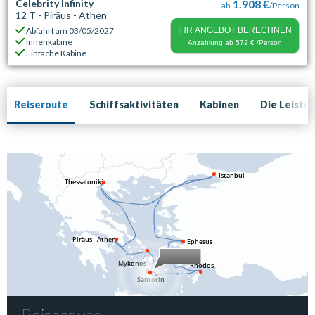
Celebrity Infinity
1.908 €
ab
/Person
12 T - Piräus - Athen
Abfahrt am
03/05/2027
IHR ANGEBOT BERECHNEN
Innenkabine
Anzahlung ab
572 €
/Person
Einfache Kabine
Reiseroute
Schiffsaktivitäten
Kabinen
Die Leistu