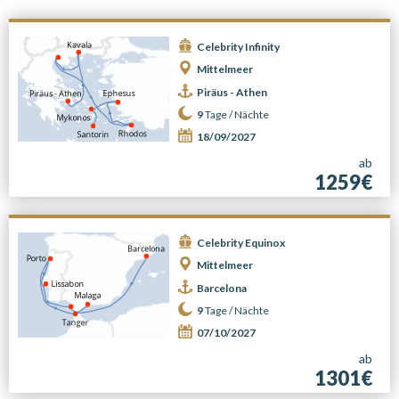
Celebrity Infinity
Mittelmeer
Piräus - Athen
9
Tage /
Nächte
18/09/2027
ab
1259€
Celebrity Equinox
Mittelmeer
Barcelona
9
Tage /
Nächte
07/10/2027
ab
1301€