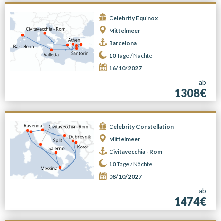
Celebrity Equinox
Mittelmeer
Barcelona
10
Tage /
Nächte
16/10/2027
ab
1308€
Celebrity Constellation
Mittelmeer
Civitavecchia - Rom
10
Tage /
Nächte
08/10/2027
ab
1474€