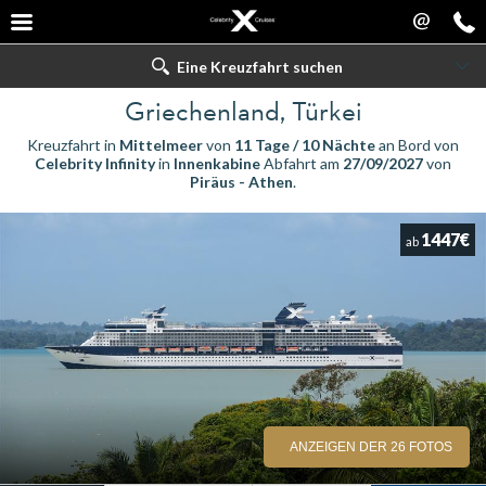
@
Eine Kreuzfahrt suchen
Griechenland, Türkei
Kreuzfahrt in
Mittelmeer
von
11 Tage / 10 Nächte
an Bord von
Celebrity Infinity
in
Innenkabine
Abfahrt am
27/09/2027
von
Piräus - Athen
.
1447€
ab
ANZEIGEN DER 26 FOTOS