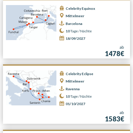
Celebrity Equinox
Mittelmeer
Barcelona
10
Tage /
Nächte
18/09/2027
ab
1478€
Celebrity Eclipse
Mittelmeer
Ravenna
10
Tage /
Nächte
01/10/2027
ab
1583€