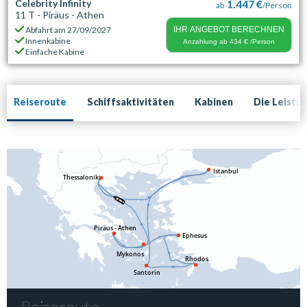
Celebrity Infinity
1.447 €
ab
/Person
11 T - Piräus - Athen
Abfahrt am
27/09/2027
IHR ANGEBOT BERECHNEN
Innenkabine
Anzahlung ab
434 €
/Person
Einfache Kabine
Reiseroute
Schiffsaktivitäten
Kabinen
Die Leistu