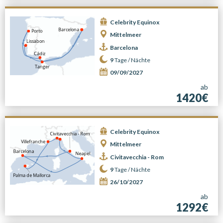
Celebrity Equinox
Mittelmeer
Barcelona
9
Tage /
Nächte
09/09/2027
ab
1420€
Celebrity Equinox
Mittelmeer
Civitavecchia - Rom
9
Tage /
Nächte
26/10/2027
ab
1292€