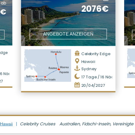
ab
2076€
6€
ANGEBOTE ANZEIGEN
 Edge
Celebrity Edge
Hawaii
Sydney
16
Nächte
17
Tage /
16
Nächte
27
20/04/2027
Celebrity Cruises
Australien, Fidschi-Inseln, Vereinig
 Hawaii