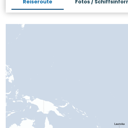
Reiseroute
Fotos / Schiffsinfo