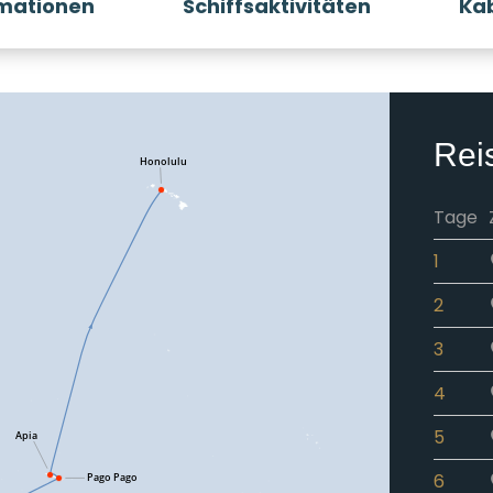
rmationen
Schiffsaktivitäten
Ka
Rei
Tage
1
2
3
4
5
6