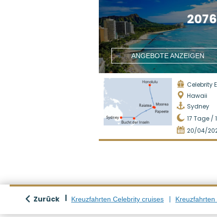
207
ANGEBOTE ANZEIGEN
Celebrity
Hawaii
Sydney
17
Tage /
20/04/20
Zurück
Kreuzfahrten Celebrity cruises
Kreuzfahrten