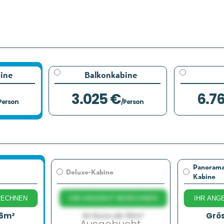
ine
Balkonkabine
3.025 €
6.7
Person
/Person
Panoram
Deluxe-Kabine
Kabine
RECHNEN
IHR ANGEBOT BERECHNEN
IHR ANG
16m²
Grösse ab 16m²
Grö