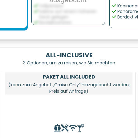
Ausgebucht
Vollpension
Kabinena
Kabine auf einem höheren
Panorama
Deck gelegen
Bordaktiv
Bordaktivitäten
ALL-INCLUSIVE
3 Optionen, um zu reisen, wie Sie möchten
PAKET ALL INCLUDED
(kann zum Angebot „Cruise Only“ hinzugebucht werden,
Preis auf Anfrage)