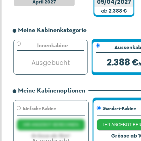
09/04/2027
April 2027
ab
2.388 €
Meine Kabinenkategorie
Innenkabine
Aussenkab
2.388 €
Ausgebucht
/
Meine Kabinenoptionen
Einfache Kabine
Standart-Kabine
IHR ANGEBOT BERECHNEN
IHR ANGEBOT BE
Grösse ab 16m²
Grösse ab 