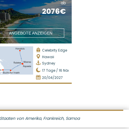
ab
2076€
ANGEBOTE ANZEIGEN
Celebrity Edge
Hawaii
Sydney
17
Tage /
16
Nächte
20/04/2027
te Staaten von Amerika, Frankreich, Samoa