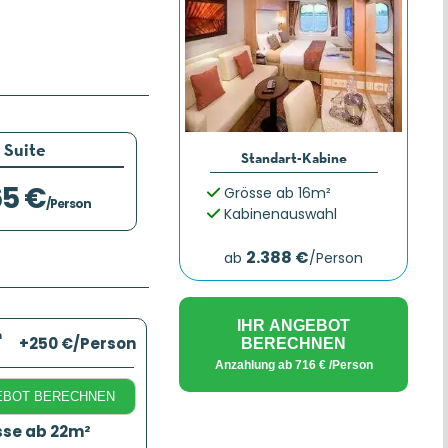
Suite
Standart-Kabine
65 €
Grösse ab 16m²
/Person
Kabinenauswahl
2.388 €
ab
/Person
IHR ANGEBOT
a
+250 €
/Person
BERECHNEN
Anzahlung ab
716 €
/Person
EBOT BERECHNEN
sse ab 22m²