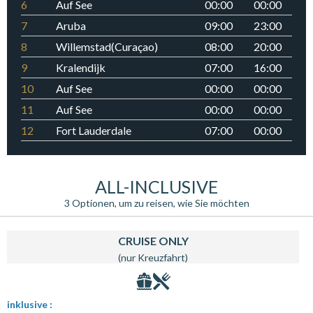
6
Auf See
00:00
00:00
7
Aruba
09:00
23:00
8
Willemstad(Curaçao)
08:00
20:00
9
Kralendijk
07:00
16:00
10
Auf See
00:00
00:00
11
Auf See
00:00
00:00
12
Fort Lauderdale
07:00
00:00
ALL-INCLUSIVE
3 Optionen, um zu reisen, wie Sie möchten
CRUISE ONLY
(nur Kreuzfahrt)
inklusive :