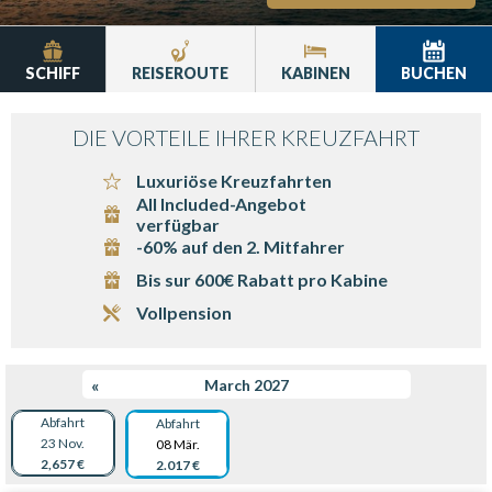
SCHIFF
REISEROUTE
KABINEN
BUCHEN
DIE VORTEILE IHRER KREUZFAHRT
Luxuriöse Kreuzfahrten
All Included-Angebot
verfügbar
-60% auf den 2. Mitfahrer
Bis sur 600€ Rabatt pro Kabine
Vollpension
«
March 2027
Abfahrt
Abfahrt
23 Nov.
08 Mär.
2,657 €
2.017 €