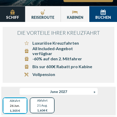
SCHIFF
REISEROUTE
KABINEN
BUCHEN
DIE VORTEILE IHRER KREUZFAHRT
Luxuriöse Kreuzfahrten
All Included-Angebot
verfügbar
-60% auf den 2. Mitfahrer
Bis sur 600€ Rabatt pro Kabine
Vollpension
June 2027
»
Abfahrt
Abfahrt
21 Aug.
26 Jun.
1,604 €
1.305 €