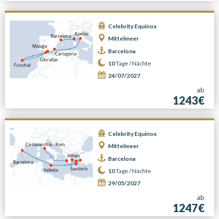
Celebrity Equinox
Mittelmeer
Barcelona
10
Tage /
Nächte
24/07/2027
ab
1243€
Celebrity Equinox
Mittelmeer
Barcelona
10
Tage /
Nächte
29/05/2027
ab
1247€