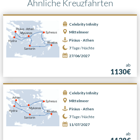
Ähnliche Kreuzfahrten
Celebrity Infinity
Mittelmeer
Piräus - Athen
7
Tage /
Nächte
27/06/2027
ab
1130€
Celebrity Infinity
Mittelmeer
Piräus - Athen
7
Tage /
Nächte
11/07/2027
ab