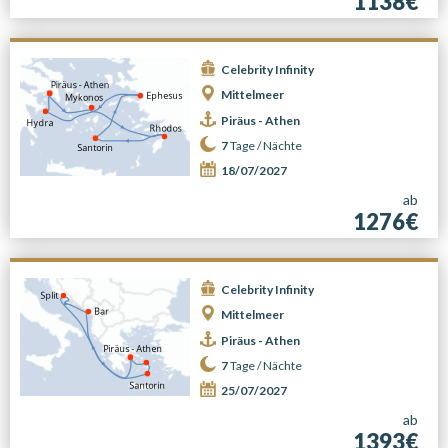
1138€
Celebrity Infinity
Mittelmeer
Piräus - Athen
7
Tage /
Nächte
18/07/2027
ab
1276€
Celebrity Infinity
Mittelmeer
Piräus - Athen
7
Tage /
Nächte
25/07/2027
ab
1393€