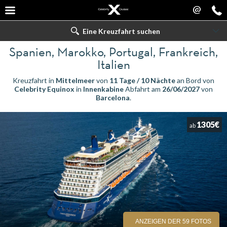
@
Eine Kreuzfahrt suchen
Spanien, Marokko, Portugal, Frankreich,
Italien
Kreuzfahrt in
Mittelmeer
von
11 Tage / 10 Nächte
an Bord von
Celebrity Equinox
in
Innenkabine
Abfahrt am
26/06/2027
von
Barcelona
.
1305€
ab
ANZEIGEN DER 59 FOTOS