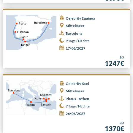
Celebrity Equinox
Mittelmeer
Barcelona
9
Tage /
Nächte
17/06/2027
ab
1247€
Celebrity Xcel
Mittelmeer
Piräus - Athen
7
Tage /
Nächte
26/06/2027
ab
1370€