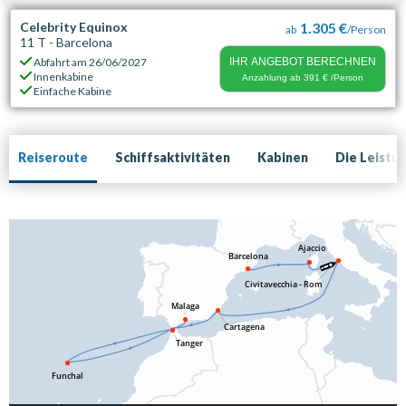
Celebrity Equinox
1.305 €
ab
/Person
11 T - Barcelona
Abfahrt am
26/06/2027
IHR ANGEBOT BERECHNEN
Innenkabine
Anzahlung ab
391 €
/Person
Einfache Kabine
Reiseroute
Schiffsaktivitäten
Kabinen
Die Leistu