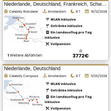
Niederlande, Deutschland, Frankreich, Schweiz
Celebrity Wanderer
Amsterdam
8
T
16/12/2028
WLAN inklusive
Getränke inklusive
Ein Landausflug pro Tag
inklusive
Vollpension
3772€
1
Weitere Abfahrten
Niederlande, Deutschland
Celebrity Compass
Amsterdam
8
T
11/05/2028
WLAN inklusive
Getränke inklusive
Ein Landausflug pro Tag
inklusive
Vollpension