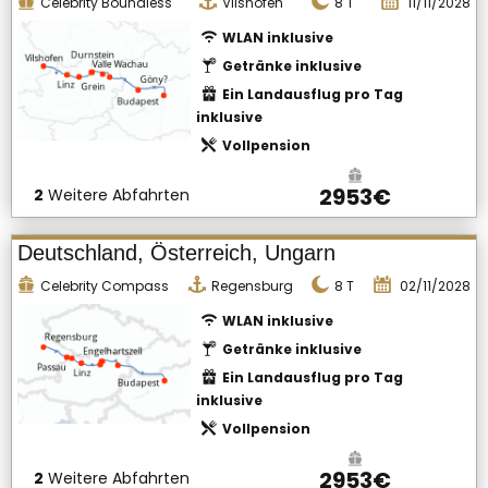
Celebrity Boundless
Vilshofen
8
T
11/11/2028
WLAN inklusive
Getränke inklusive
Ein Landausflug pro Tag
inklusive
Vollpension
2953€
2
Weitere Abfahrten
Deutschland, Österreich, Ungarn
Celebrity Compass
Regensburg
8
T
02/11/2028
WLAN inklusive
Getränke inklusive
Ein Landausflug pro Tag
inklusive
Vollpension
2953€
2
Weitere Abfahrten