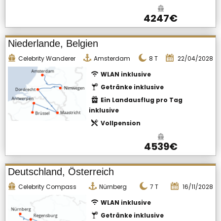
4247€
Niederlande, Belgien
Celebrity Wanderer
Amsterdam
8
T
22/04/2028
WLAN inklusive
Getränke inklusive
Ein Landausflug pro Tag
inklusive
Vollpension
4539€
Deutschland, Österreich
Celebrity Compass
Nürnberg
7
T
16/11/2028
WLAN inklusive
Getränke inklusive