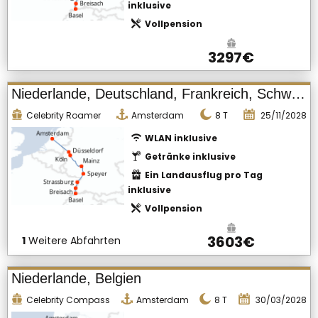
inklusive
Vollpension
3297€
Niederlande, Deutschland, Frankreich, Schweiz
Celebrity Roamer
Amsterdam
8
T
25/11/2028
WLAN inklusive
Getränke inklusive
Ein Landausflug pro Tag
inklusive
Vollpension
3603€
1
Weitere Abfahrten
Niederlande, Belgien
Celebrity Compass
Amsterdam
8
T
30/03/2028