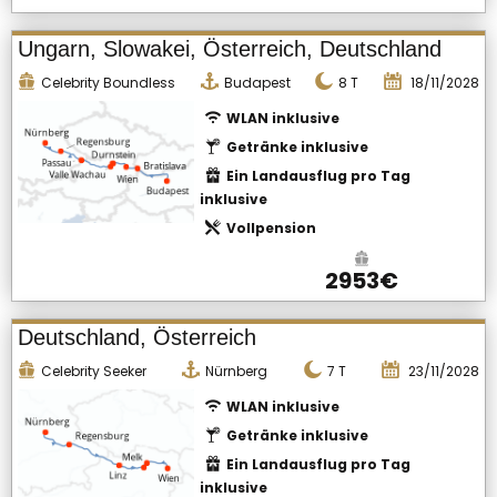
Ungarn, Slowakei, Österreich, Deutschland
Celebrity Boundless
Budapest
8
T
18/11/2028
WLAN inklusive
Getränke inklusive
Ein Landausflug pro Tag
inklusive
Vollpension
2953€
Deutschland, Österreich
Celebrity Seeker
Nürnberg
7
T
23/11/2028
WLAN inklusive
Getränke inklusive
Ein Landausflug pro Tag
inklusive