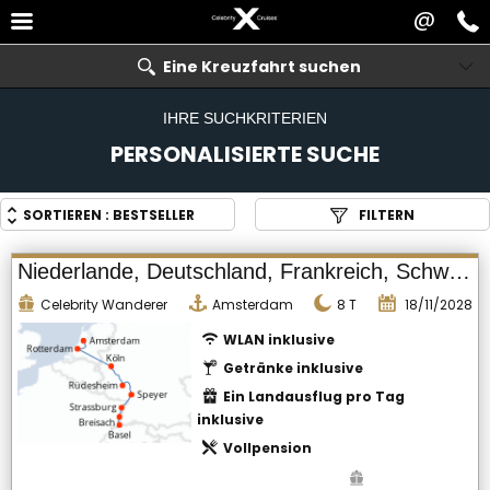
@
Eine Kreuzfahrt suchen
IHRE SUCHKRITERIEN
PERSONALISIERTE SUCHE
SORTIEREN :
BESTSELLER
FILTERN
Niederlande, Deutschland, Frankreich, Schweiz
Celebrity Wanderer
Amsterdam
8
T
18/11/2028
WLAN inklusive
Getränke inklusive
Ein Landausflug pro Tag
inklusive
Vollpension